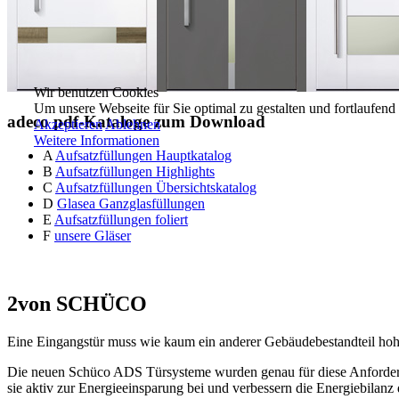
Wir benutzen Cookies
Um unsere Webseite für Sie optimal zu gestalten und fortlaufe
adeco pdf-Kataloge zum Download
Akzeptieren
Ablehnen
Weitere Informationen
A
Aufsatzfüllungen Hauptkatalog
B
Aufsatzfüllungen Highlights
C
Aufsatzfüllungen Übersichtskatalog
D
Glasea Ganzglasfüllungen
E
Aufsatzfüllungen foliert
F
unsere Gläser
2
von SCHÜCO
Eine Eingangstür muss wie kaum ein anderer Gebäudebestandteil hoh
Die neuen Schüco ADS Türsysteme wurden genau für diese Anforderu
sie aktiv zur Energieeinsparung bei und verbessern die Energiebilanz 